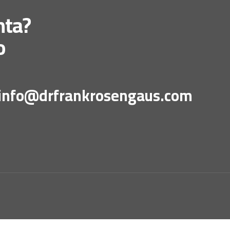
nta?
o
info@drfrankrosengaus.com