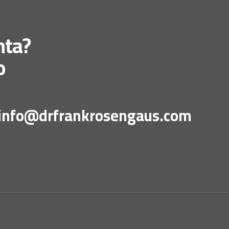
nta?
o
info@drfrankrosengaus.com